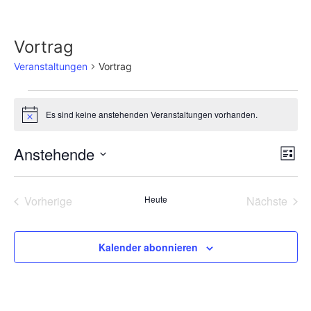
Vortrag
Veranstaltungen
Vortrag
Es sind keine anstehenden Veranstaltungen vorhanden.
Hinweis
An
Ve
Anstehende
Liste
Datum
An
Nav
wählen.
Na
Veranstaltungen
Vera
Vorherige
Heute
Nächste
Kalender abonnieren