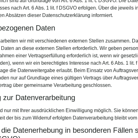
rlich sind auf Grundlage von Art. 6 Abs. 1 lit. c DSGVO. Die Dat
ses nach Art. 6 Abs. 1 lit. f DSGVO erfolgen. Über die jeweils i
n Absätzen dieser Datenschutzerklärung informiert.
bezogenen Daten
arbeiten wir mit verschiedenen externen Stellen zusammen. Dab
aten an diese externen Stellen erforderlich. Wir geben pers
hmen einer Vertragserfüllung erforderlich ist, wenn wir gesetzlich
n), wenn wir ein berechtigtes Interesse nach Art. 6 Abs. 1 li
age die Datenweitergabe erlaubt. Beim Einsatz von Auftragsver
 nur auf Grundlage eines gültigen Vertrags über Auftragsverar
ertrag über gemeinsame Verarbeitung geschlossen.
ng zur Datenverarbeitung
nur mit Ihrer ausdrücklichen Einwilligung möglich. Sie können e
it der bis zum Widerruf erfolgten Datenverarbeitung bleibt vom
die Datenerhebung in besonderen Fällen 