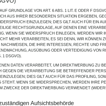
DSGVO)
F GRUNDLAGE VON ART. 6 ABS. 1 LIT. E ODER F DSGV
SICH AUS IHRER BESONDEREN SITUATION ERGEBEN, GE
ERSPRUCH EINZULEGEN; DIES GILT AUCH FÜR EIN AU
WEILIGE RECHTSGRUNDLAGE, AUF DENEN EINE VERARB
. WENN SIE WIDERSPRUCH EINLEGEN, WERDEN WIR 
HT MEHR VERARBEITEN, ES SEI DENN, WIR KÖNNEN
NACHWEISEN, DIE IHRE INTERESSEN, RECHTE UND FR
TENDMACHUNG, AUSÜBUNG ODER VERTEIDIGUNG VON
 1 DSGVO).
EN DATEN VERARBEITET, UM DIREKTWERBUNG ZU BET
H GEGEN DIE VERARBEITUNG SIE BETREFFENDER PE
NZULEGEN; DIES GILT AUCH FÜR DAS PROFILING, SOW
G STEHT. WENN SIE WIDERSPRECHEN, WERDEN IHRE 
M ZWECKE DER DIREKTWERBUNG VERWENDET (WIDERSP
zuständigen Aufsichts­behörde