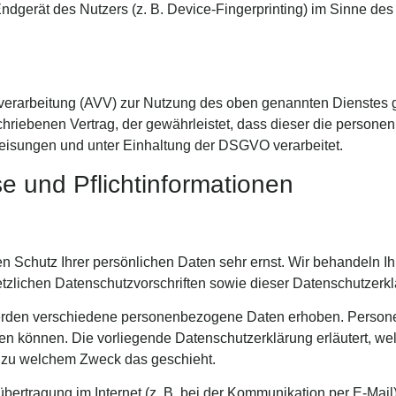
Endgerät des Nutzers (z. B. Device-Fingerprinting) im Sinne de
sverarbeitung (AVV) zur Nutzung des oben genannten Dienstes g
chriebenen Vertrag, der gewährleistet, dass dieser die person
isungen und unter Einhaltung der DSGVO verarbeitet.
e und Pflicht­informationen
en Schutz Ihrer persönlichen Daten sehr ernst. Wir behandeln
tzlichen Datenschutzvorschriften sowie dieser Datenschutzerkl
erden verschiedene personenbezogene Daten erhoben. Persone
rden können. Die vorliegende Datenschutzerklärung erläutert, w
nd zu welchem Zweck das geschieht.
übertragung im Internet (z. B. bei der Kommunikation per E-Mail